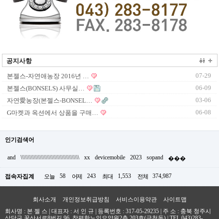
공지사항
07-29
본젤스-자연애농장 2016년 …
06-09
본젤스(BONSELS) 사무실…
03-06
자연愛농장(본젤스-BONSEL…
06-08
G마켓과 옥션에서 상품을 구매…
인기검색어
and
\\\\\\\\\\\\\\\\\\\\\\\\\\\\\\\\\\\\\\\\
xx
devicemobile
2023
sopand
���
58
243
1,553
374,987
접속자집계
오늘
어제
최대
전체
회사소개
개인정보취급방침
서비스이용약관
사이트맵
회사명 : 본 젤 스 | 대표자 : 서 인 규 | 등록번호 : 317-05-29235 |
주 소 : 충북 청주시
상당구 꽃산서로8번길 96, 참편한노인요양원2층 203호(금천동)
|
TEL.043)283-