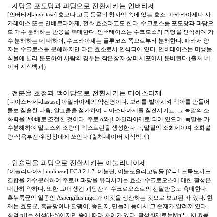
· 자당을 포도당과 과당으로 전환시키는 인버타제
[인버타제-invertase] 효모나 고등 동물의 창자액 속에 있는 효소. 사카라아제나 사
카레이스 또는 인베르타아제, 전화 효소라고도 한다. 수크로스를 포도당과 과당으
로 가수 분해하는 반응을 촉매한다. 인버테이스는 수크로스의 과당을 인식하여 가
수 분해하는 데 대하여, 수크라아제는 글루코스 쪽으로부터 분해한다. 따라서 양
자는 수크로스를 분해하지만 다른 효소로서 인식되어 있다. 인버테이스는 미생물,
식물에 널리 분포하여 사람의 경우는 작은창자 상피 세포에서 분비된다.(출처-네
이버 지식백과)
· 전분을 호정과 맥아당으로 전환시키는 디아스타제
[디아스타제-diastase] 아밀라아제의 약전명이다. 보리를 발아시켜 맥아를 만들어
물로 침출한 다음, 알코올을 첨가하여 디아스타아제를 침전시키고, 그 녹말의 소
화력을 200배로 조절한 것이다. 주로 α와 β-아밀라아제로 되어 있으며, 녹말을 가
수분해하여 말토스와 소량의 덱스트린을 생성한다. 녹말질의 소화제이며 소화불
량·식욕부진·위장장애에 쓰인다.(출처-네이버 지식백과)
· 인슐린을 과당으로 전환시키는 이눌리나아제
[이눌리나아제-inulinase] EC 3.2.1.7. 이눌린, 이눌로올리고당등 β2→1 프룩토시드
결합을 가수분해하여 주로D-과당을 유리시키는 효소. 수크로오스에 대한 활성은
대단히 약하다. 또한 그때 생긴 과당잔기 수크로오스로의 전달반응도 촉매한다.
흑누룩균의 일종인 Aspergillus niger가 이것을 생산하는 것으로 보고된 바 있다. 현
재는 효모균, 흑곰팡이나 달팽이, 뚱단지, 민들레 등에서 그 존재가 알려져 있다.
최적 pH는 산성(3~5)이지만 종에 따라 차이가 있다. 활성화제로는Mn2+, KCN등