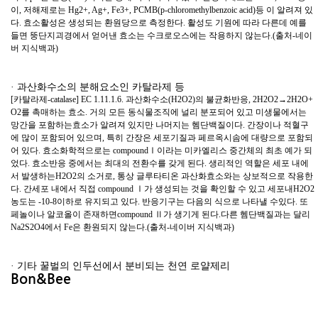
이, 저해제로는 Hg2+, Ag+, Fe3+, PCMB(p-chloromethylbenzoic acid)등 이 알려져 있
다. 효소활성은 생성되는 환원당으로 측정한다. 활성도 기원에 따라 다른데 예를
들면 뚱단지괴경에서 얻어낸 효소는 수크로오스에는 작용하지 않는다.(출처-네이
버 지식백과)
· 과산화수소의 분해요소인 카탈라제 등
[카탈라제-catalase] EC 1.11.1.6. 과산화수소(H2O2)의 불균화반응, 2H2O2→2H2O+
O2를 촉매하는 효소. 거의 모든 동식물조직에 널리 분포되어 있고 미생물에서는
망간을 포함하는효소가 알려져 있지만 나머지는 헴단백질이다. 간장이나 적혈구
에 많이 포함되어 있으며, 특히 간장은 세포기질과 페르옥시솜에 대량으로 포함되
어 있다. 효소화학적으로는 compoundⅠ이라는 미카엘리스 중간체의 최초 예가 되
었다. 효소반응 중에서는 최대의 전환수를 갖게 된다. 생리적인 역할은 세포 내에
서 발생하는H2O2의 소거로, 통상 글루타티온 과산화효소와는 상보적으로 작용한
다. 간세포 내에서 직접 compound Ⅰ가 생성되는 것을 확인할 수 있고 세포내H2O2
농도는 -10-8이하로 유지되고 있다. 반응기구는 다음의 식으로 나타낼 수있다. 또
페놀이나 알코올이 존재하면compound Ⅱ가 생기게 된다.다른 헴단백질과는 달리
Na2S2O4에서 Fe은 환원되지 않는다.(출처-네이버 지식백과)
· 기타 꿀벌의 인두선에서 분비되는 천연 로얄제리
Bon&Bee