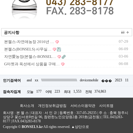
공지사항
07-29
본젤스-자연애농장 2016년 …
06-09
본젤스(BONSELS) 사무실…
03-06
자연愛농장(본젤스-BONSEL…
06-08
G마켓과 옥션에서 상품을 구매…
and
xx
\\\\\\\\\\\\\\\\\\\\\\\\\\\\\\\\\\\\\\\\
devicemobile
2023
11
인기검색어
���
177
223
1,553
374,863
접속자집계
오늘
어제
최대
전체
회사소개
개인정보취급방침
서비스이용약관
사이트맵
회사명 : 본 젤 스 | 대표자 : 서 인 규 | 등록번호 : 317-05-29235 |
주 소 : 충북 청주시
상당구 꽃산서로8번길 96, 참편한노인요양원2층 203호(금천동)
|
TEL.043)283-
8177
| FAX.043)283-8178
Copyright
©
BONSELS.kr
All rights reserved.
▲상단으로