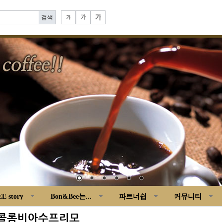
E story
Bon&Bee는...
파트너쉽
커뮤니티
 콜롬비아수프리모