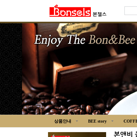
상품안내
BEE story
COFFE
본앤비