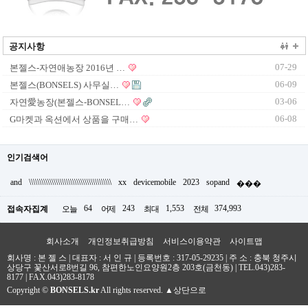
공지사항
07-29
본젤스-자연애농장 2016년 …
06-09
본젤스(BONSELS) 사무실…
03-06
자연愛농장(본젤스-BONSEL…
06-08
G마켓과 옥션에서 상품을 구매…
인기검색어
and
\\\\\\\\\\\\\\\\\\\\\\\\\\\\\\\\\\\\\\\\
xx
devicemobile
2023
sopand
���
64
243
1,553
374,993
접속자집계
오늘
어제
최대
전체
회사소개
개인정보취급방침
서비스이용약관
사이트맵
회사명 : 본 젤 스 | 대표자 : 서 인 규 | 등록번호 : 317-05-29235 |
주 소 : 충북 청주시
상당구 꽃산서로8번길 96, 참편한노인요양원2층 203호(금천동)
|
TEL.043)283-
8177
| FAX.043)283-8178
Copyright
©
BONSELS.kr
All rights reserved.
▲상단으로