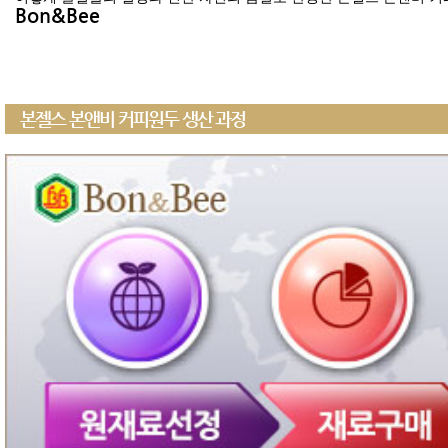
Bon&Bee
본젤스 본앤비 커피원두 생산 과정