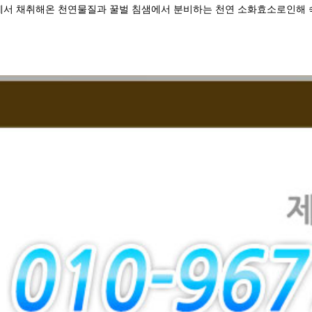
서 채취해온 천연물질과 꿀벌 침샘에서 분비하는 천연 소화효소로인해 숙