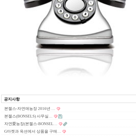
공지사항
본젤스-자연애농장 2016년 …
본젤스(BONSELS) 사무실…
자연愛농장(본젤스-BONSEL…
G마켓과 옥션에서 상품을 구매…