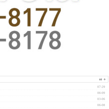
07-29
06-09
03-06
06-08