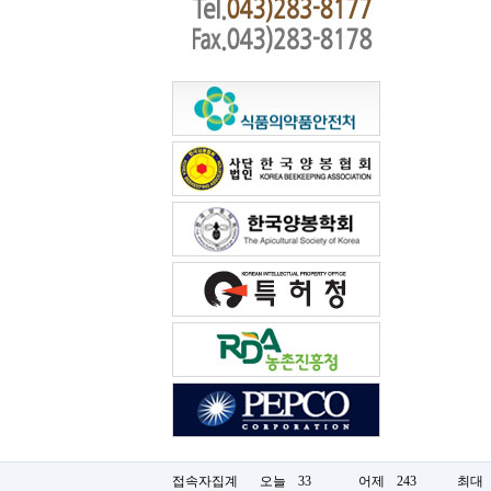
접속자집계
오늘
33
어제
243
최대